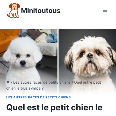
Aller
Minitoutous
au
contenu
/
Les autres races de petits chiens
/
Quel est le petit
chien le plus sympa ?
LES AUTRES RACES DE PETITS CHIENS
Quel est le petit chien le