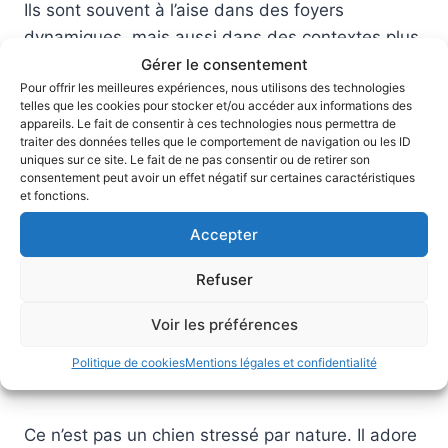
Ils sont souvent à l’aise dans des foyers
dynamiques, mais aussi dans des contextes plus
calmes.
Gérer le consentement
Pour offrir les meilleures expériences, nous utilisons des technologies
telles que les cookies pour stocker et/ou accéder aux informations des
appareils. Le fait de consentir à ces technologies nous permettra de
A lire également
Laisse et collier pour Shih
traiter des données telles que le comportement de navigation ou les ID
uniques sur ce site. Le fait de ne pas consentir ou de retirer son
Tzu : protège d'abord sa gorge
consentement peut avoir un effet négatif sur certaines caractéristiques
et fonctions.
Accepter
Le Carlin : sociable, jovial, stable
Refuser
Le
Carlin
a cette capacité rare à concilier deux
choses qui ne vont pas toujours ensemble dans
Voir les préférences
les petits chiens : la joie communicative et un
Politique de cookies
Mentions légales et confidentialité
tempérament stable.
Ce n’est pas un chien stressé par nature. Il adore