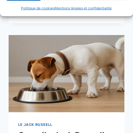
Politique de cookies
Mentions légales et confidentialité
LAISSE
LIRE LA SUITE
POUR
JACK
RUSSELL
:
PETIT
FORMAT,
GROS
CARACTÈRE
LE JACK RUSSELL