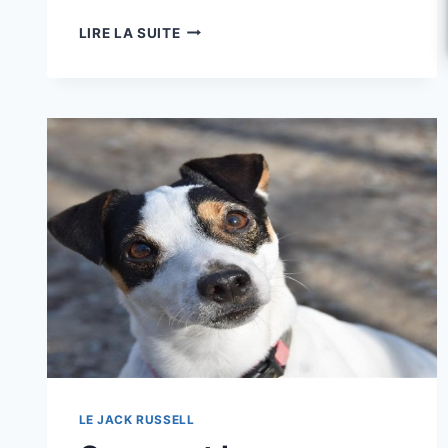
COLLIER
LIRE LA SUITE
OU
HARNAIS
POUR
JACK
RUSSELL
:
QUE
CHOISIR
VRAIMENT
?
LE JACK RUSSELL