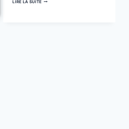
COUSSIN
LIRE LA SUITE
POUR
JACK
RUSSELL
:
CONFORT
ET
RÉSISTANCE