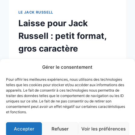
LE JACK RUSSELL
Laisse pour Jack
Russell : petit format,
gros caractère
Par
Alex
19 juin 2026
Gérer le consentement
Ne te fie pas à la taille. Le Jack Russell
Pour offrir les meilleures expériences, nous utilisons des technologies
pèse 5 à 8 kilos, mais dans sa tête, c’est
telles que les cookies pour stocker et/ou accéder aux informations des
un loup. Un chasseur de renard
appareils. Le fait de consentir à ces technologies nous permettra de
traiter des données telles que le comportement de navigation ou les ID
miniature, fougueux, malin et têtu
uniques sur ce site. Le fait de ne pas consentir ou de retirer son
comme une mule. Le genre de chien qui
consentement peut avoir un effet négatif sur certaines caractéristiques
et fonctions.
décide de partir, et qui part. D’où
l’importance capitale d’une bonne laisse
Accepter
Refuser
Voir les préférences
pour Jack Russell. Avec…