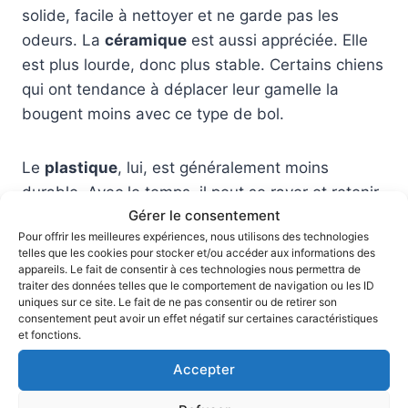
solide, facile à nettoyer et ne garde pas les
odeurs. La
céramique
est aussi appréciée. Elle
est plus lourde, donc plus stable. Certains chiens
qui ont tendance à déplacer leur gamelle la
bougent moins avec ce type de bol.
Le
plastique
, lui, est généralement moins
durable. Avec le temps, il peut se rayer et retenir
Gérer le consentement
les odeurs.
Pour offrir les meilleures expériences, nous utilisons des technologies
telles que les cookies pour stocker et/ou accéder aux informations des
Pour un usage quotidien, l’inox ou la céramique
appareils. Le fait de consentir à ces technologies nous permettra de
traiter des données telles que le comportement de navigation ou les ID
restent souvent les options les plus pratiques.
uniques sur ce site. Le fait de ne pas consentir ou de retirer son
consentement peut avoir un effet négatif sur certaines caractéristiques
et fonctions.
Faut-il une gamelle anti-
Accepter
glouton ?