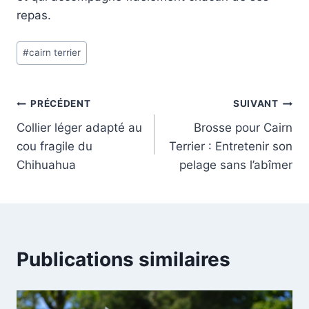
repas.
Étiquettes
#
cairn terrier
de
la
publication :
Navigation
PRÉCÉDENT
SUIVANT
Collier léger adapté au
Brosse pour Cairn
de
cou fragile du
Terrier : Entretenir son
l’article
Chihuahua
pelage sans l’abîmer
Publications similaires