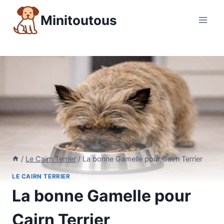
Aller
Minitoutous
au
contenu
/
Le Cairn Terrier
/
La bonne Gamelle pour Cairn Terrier
LE CAIRN TERRIER
La bonne Gamelle pour
Cairn Terrier