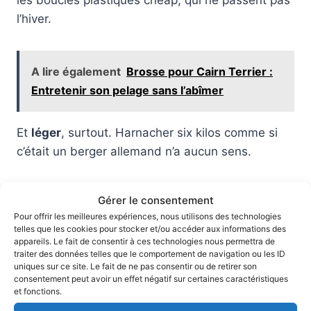
les boucles plastiques cheap, qui ne passent pas
l’hiver.
A lire également
Brosse pour Cairn Terrier :
Entretenir son pelage sans l’abîmer
Et
léger
, surtout. Harnacher six kilos comme si
c’était un berger allemand n’a aucun sens.
Le poil, le vrai piège
Gérer le consentement
Pour offrir les meilleures expériences, nous utilisons des technologies
telles que les cookies pour stocker et/ou accéder aux informations des
Voilà le truc dont presque personne ne parle. Le
appareils. Le fait de consentir à ces technologies nous permettra de
traiter des données telles que le comportement de navigation ou les ID
cairn a un
poil double et dur
, fait pour résister au
uniques sur ce site. Le fait de ne pas consentir ou de retirer son
crachin écossais. Les sangles qui frottent toute la
consentement peut avoir un effet négatif sur certaines caractéristiques
et fonctions.
journée le feutrent, et tu te retrouves avec des