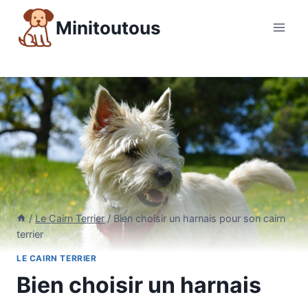
Aller
Minitoutous
au
contenu
/
Le Cairn Terrier
/
Bien choisir un harnais pour son cairn
terrier
LE CAIRN TERRIER
Bien choisir un harnais