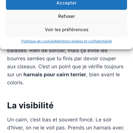
nœuds sous les aisselles.
Accepter
Refuser
La parade tient en deux gestes. Choisir des
sangles plates et lisses
, légèrement
Voir les préférences
rembourrées aux zones de contact. Et passer un
Politique de cookies
Mentions légales et confidentialité
coup de brosse à ces endroits après les longues
balades. Rien de sorcier, mais ça évite les
bourres serrées que tu finis par devoir couper
aux ciseaux. C’est un point que je vérifie toujours
sur un
harnais pour cairn terrier
, bien avant le
coloris.
La visibilité
Un cairn, c’est bas et souvent foncé. Le soir
d’hiver, on ne le voit pas. Prends un harnais avec