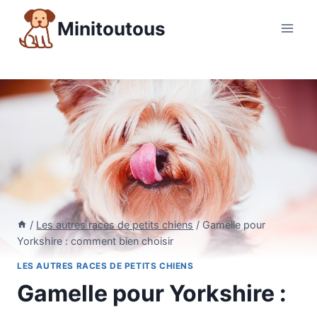
Aller
Minitoutous
au
contenu
/
Les autres races de petits chiens
/
Gamelle pour
Yorkshire : comment bien choisir
LES AUTRES RACES DE PETITS CHIENS
Gamelle pour Yorkshire :