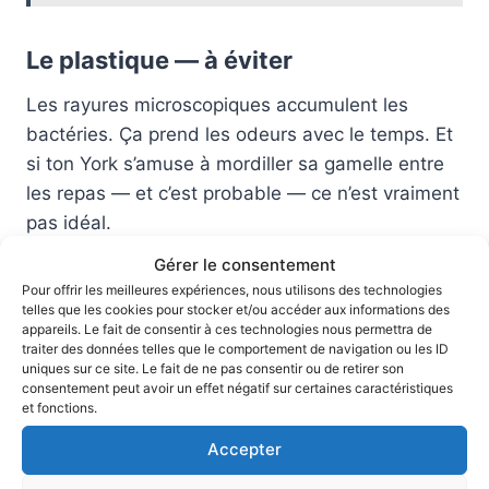
Le plastique — à éviter
Les rayures microscopiques accumulent les
bactéries. Ça prend les odeurs avec le temps. Et
si ton York s’amuse à mordiller sa gamelle entre
les repas — et c’est probable — ce n’est vraiment
pas idéal.
Gérer le consentement
La base antidérapante : pas
Pour offrir les meilleures expériences, nous utilisons des technologies
telles que les cookies pour stocker et/ou accéder aux informations des
négociable
appareils. Le fait de consentir à ces technologies nous permettra de
traiter des données telles que le comportement de navigation ou les ID
uniques sur ce site. Le fait de ne pas consentir ou de retirer son
Le Yorkshire est petit, mais il peut donner de
consentement peut avoir un effet négatif sur certaines caractéristiques
et fonctions.
sacrés coups de museau dans sa gamelle quand
il mange avec enthousiasme. Sans base
Accepter
antidérapante, la gamelle part en balade sur le