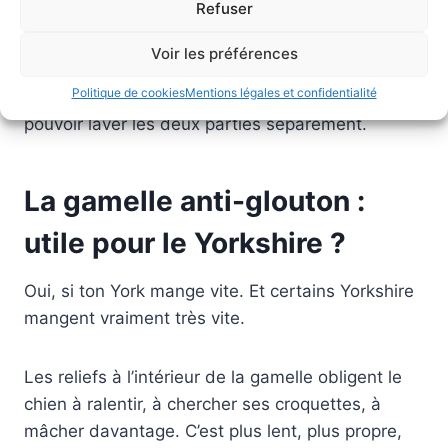
Refuser
carrelage.
Voir les préférences
Cherche un modèle avec un fond en
Politique de cookies
Mentions légales et confidentialité
caoutchouc, de préférence amovible
pour
pouvoir laver les deux parties séparément.
La gamelle anti-glouton :
utile pour le Yorkshire ?
Oui, si ton York mange vite. Et certains Yorkshire
mangent vraiment très vite.
Les reliefs à l’intérieur de la gamelle obligent le
chien à ralentir, à chercher ses croquettes, à
mâcher davantage. C’est plus lent, plus propre,