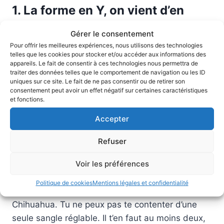
1. La forme en Y, on vient d’en
parler — mais vérifie vraiment
Gérer le consentement
Pour offrir les meilleures expériences, nous utilisons des technologies
Il y a des harnais qui se disent « en Y » et qui n’en
telles que les cookies pour stocker et/ou accéder aux informations des
sont pas vraiment. Regarde la photo de face : la
appareils. Le fait de consentir à ces technologies nous permettra de
traiter des données telles que le comportement de navigation ou les ID
sangle avant doit former un V claire, sans aucune
uniques sur ce site. Le fait de ne pas consentir ou de retirer son
partie horizontale qui barre le devant du cou.
consentement peut avoir un effet négatif sur certaines caractéristiques
et fonctions.
Accepter
2. Minimum deux sangles
réglables (cou + poitrine)
Refuser
Voir les préférences
Le Teckel a une morphologie bizarre : son tour de
cou et son tour de poitrine ne sont pas dans les
Politique de cookies
Mentions légales et confidentialité
mêmes proportions qu’un Yorkshire ou un
Chihuahua. Tu ne peux pas te contenter d’une
seule sangle réglable. Il t’en faut au moins deux,