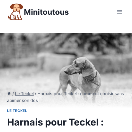
Aller
Minitoutous
au
contenu
/
Le Teckel
/
Harnais pour Teckel : comment choisir sans
abîmer son dos
LE TECKEL
Harnais pour Teckel :