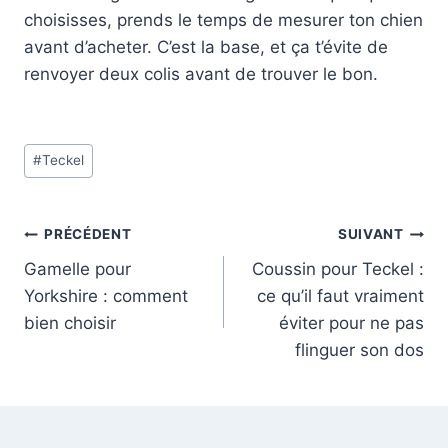
choisisses, prends le temps de mesurer ton chien
avant d’acheter. C’est la base, et ça t’évite de
renvoyer deux colis avant de trouver le bon.
Étiquettes
#
Teckel
de
la
publication :
Navigation
PRÉCÉDENT
SUIVANT
Gamelle pour
Coussin pour Teckel :
de
Yorkshire : comment
ce qu’il faut vraiment
l’article
bien choisir
éviter pour ne pas
flinguer son dos